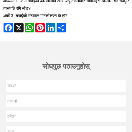
अघिल्लो:
1. के म तपाईंको कारखानामा अन्य आपूर्तिकर्ताबाट सामानहरू डेलिभरी गर्न सक्छु?
त्यसपछि सँगै लोड?
अर्को:
3. तपाईंको उत्पादन मानकीकरण के हो?
Facebook
X
WhatsApp
Pinterest
LinkedIn
Share
सोधपुछ पठाउनुहोस्